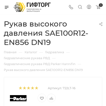
0
Рукав высокого
давления SAE100R12-
EN856 DN19
—
—
—
Главная
Каталог
Гидравлика
—
Гидравлические рукава РВД
—
Гидравлические рукава РВД Parker Hannifin
Рукав высокого давления SAE100R12-EN856 DN19
Артикул:
722LT-16