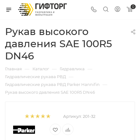
0
Рукав высокого
давления SAE 100R5
DN46
—
—
—
Главная
Каталог
Гидравлика
—
Гидравлические рукава РВД
—
Гидравлические рукава РВД Parker Hannifin
Рукав высокого давления SAE 100R5 DN46
Артикул:
201-32