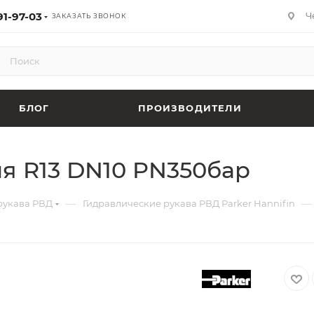
91-97-03
Ч
ЗАКАЗАТЬ ЗВОНОК
БЛОГ
ПРОИЗВОДИТЕЛИ
я R13 DN10 PN350бар
—
—
рукава РВД
Гидравлические рукава РВД Parker Hannifin