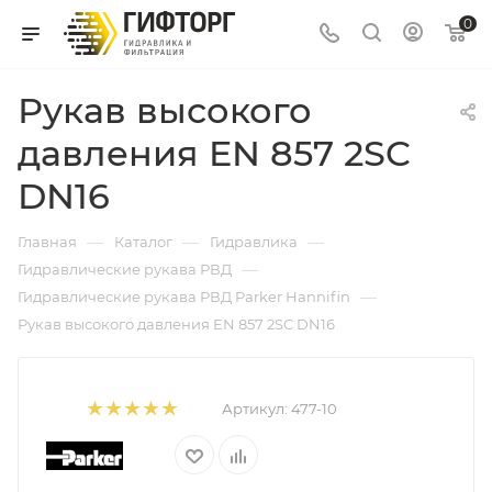
0
Рукав высокого
давления EN 857 2SC
DN16
—
—
—
Главная
Каталог
Гидравлика
—
Гидравлические рукава РВД
—
Гидравлические рукава РВД Parker Hannifin
Рукав высокого давления EN 857 2SC DN16
Артикул:
477-10