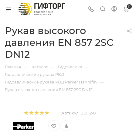
0
Рукав высокого
давления EN 857 2SC
DN12
—
—
—
Главная
Каталог
Гидравлика
—
Гидравлические рукава РВД
—
Гидравлические рукава РВД Parker Hannifin
Рукав высокого давления EN 857 2SC DN12
Артикул:
BCH2-8