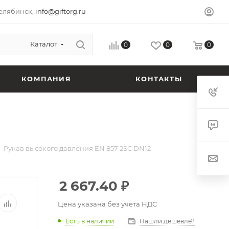
елябинск,
info@giftorg.ru
Каталог
0
0
0
КОМПАНИЯ
КОНТАКТЫ
Рукав высокого давления EN 857 2SC DN12
2 667.40
₽
Цена указана без учета НДС
Есть в наличии
Нашли дешевле?