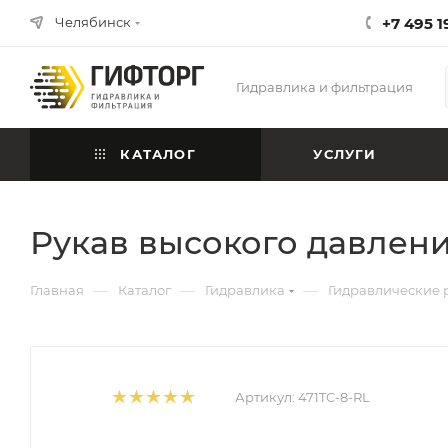
Челябинск
+7 495 1
Гидравлика и фильтрация
КАТАЛОГ
УСЛУГИ
Рукав высокого давлени
—
—
—
Главная
Каталог
Гидравлика
Гидравлические 
Артикул:
471TC-8-RL