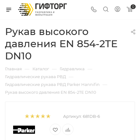
0
Рукав высокого
давления EN 854-2TE
DN10
—
—
—
Главная
Каталог
Гидравлика
—
Гидравлические рукава РВД
—
Гидравлические рукава РВД Parker Hannifin
Рукав высокого давления EN 854-2TE DN10
Артикул:
681DB-6