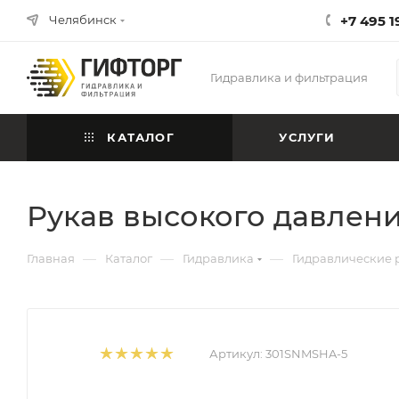
Челябинск
+7 495 1
Гидравлика и фильтрация
КАТАЛОГ
УСЛУГИ
Рукав высокого давлени
—
—
—
Главная
Каталог
Гидравлика
Гидравлические 
Артикул:
301SNMSHA-5