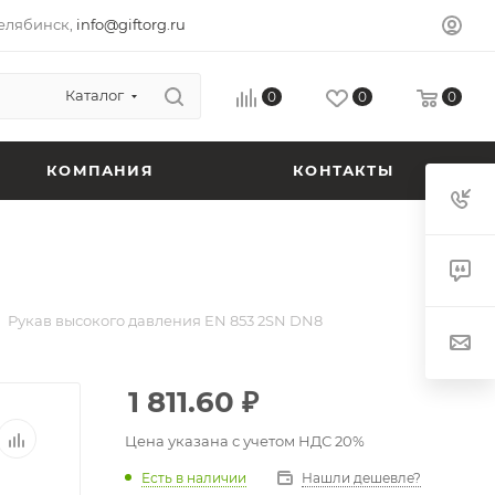
елябинск,
info@giftorg.ru
Каталог
0
0
0
КОМПАНИЯ
КОНТАКТЫ
Рукав высокого давления EN 853 2SN DN8
1 811.60
₽
Цена указана с учетом НДС 20%
Есть в наличии
Нашли дешевле?