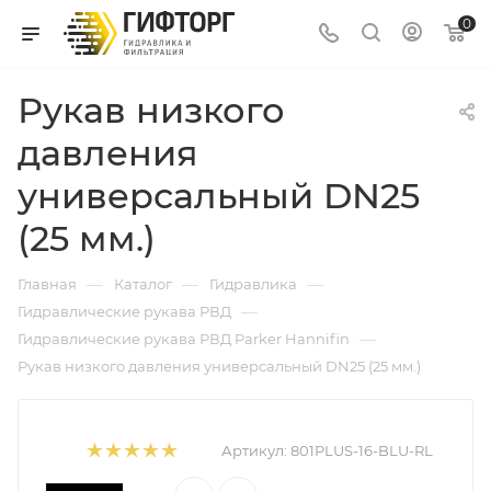
0
Рукав низкого
давления
универсальный DN25
(25 мм.)
—
—
—
Главная
Каталог
Гидравлика
—
Гидравлические рукава РВД
—
Гидравлические рукава РВД Parker Hannifin
Рукав низкого давления универсальный DN25 (25 мм.)
Артикул:
801PLUS-16-BLU-RL