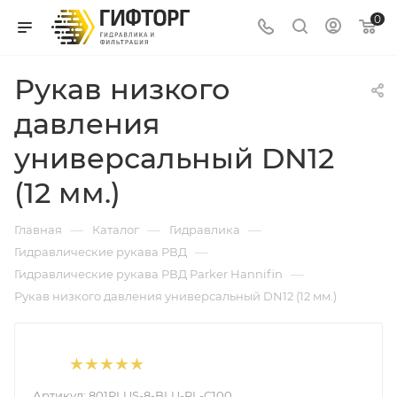
0
Рукав низкого
давления
универсальный DN12
(12 мм.)
—
—
—
Главная
Каталог
Гидравлика
—
Гидравлические рукава РВД
—
Гидравлические рукава РВД Parker Hannifin
Рукав низкого давления универсальный DN12 (12 мм.)
Артикул:
801PLUS-8-BLU-RL-C100