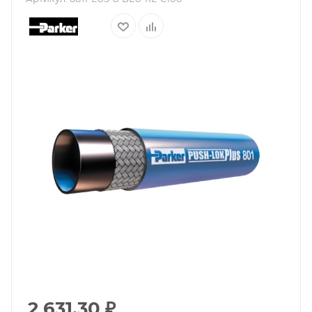
2 631.30
₽