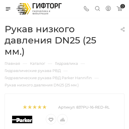
0
Рукав низкого
давления DN25 (25
мм.)
—
—
—
Главная
Каталог
Гидравлика
—
Гидравлические рукава РВД
—
Гидравлические рукава РВД Parker Hannifin
Рукав низкого давления DN25 (25 мм.)
Артикул:
837PU-16-RED-RL