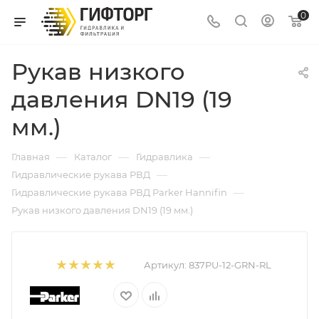
0
Рукав низкого
давления DN19 (19
мм.)
—
—
—
Главная
Каталог
Гидравлика
—
Гидравлические рукава РВД
—
Гидравлические рукава РВД Parker Hannifin
Рукав низкого давления DN19 (19 мм.)
Артикул:
837PU-12-GRN-RL