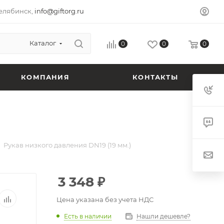
елябинск,
info@giftorg.ru
Каталог
0
0
0
КОМПАНИЯ
КОНТАКТЫ
Рукав низкого давления DN19 (19 мм.)
3 348
₽
Цена указана без учета НДС
Есть в наличии
Нашли дешевле?