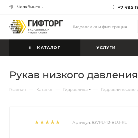
Челябинск
+7 495 1
Гидравлика и фильтрация
КАТАЛОГ
УСЛУГИ
Рукав низкого давления 
—
—
—
Главная
Каталог
Гидравлика
Гидравлические 
Артикул:
837PU-12-BLU-RL